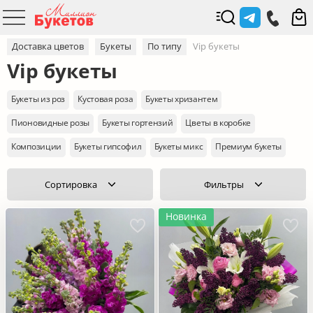
Доставка цветов
Букеты
По типу
Vip букеты
Vip букеты
Букеты из роз
Кустовая роза
Букеты хризантем
Пионовидные розы
Букеты гортензий
Цветы в коробке
Композиции
Букеты гипсофил
Букеты микс
Премиум букеты
Сортировка
Фильтры
Новинка