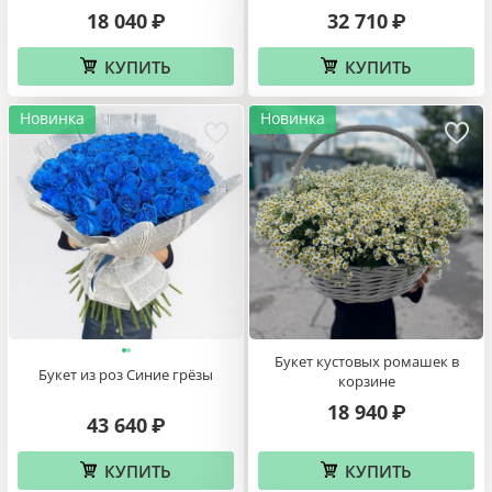
Букет цветов Тропический
51 разноцветный пион
коктейль
18 040
32 710
₽
₽
КУПИТЬ
КУПИТЬ
Новинка
Новинка