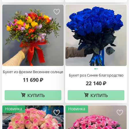
Букет кустовых ромашек в
Букет из роз Синие грёзы
корзине
18 940
₽
43 640
₽
КУПИТЬ
КУПИТЬ