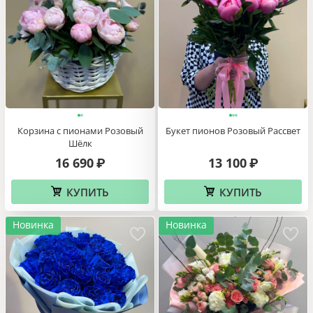
Букет пионовидных роз
Корзина с розовыми орхидеями
Лимонный тарт
цимбидиум
13 280
10 970
₽
₽
КУПИТЬ
КУПИТЬ
Новинка
Новинка
Корзина с пионами Розовый
Букет пионов Розовый Рассвет
Шёлк
16 690
13 100
₽
₽