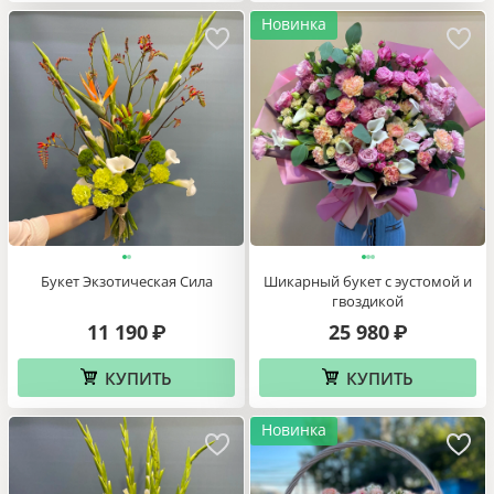
Букет Ананасовый Бум
Букет цветов Стильный Силуэт
17 020
13 880
₽
₽
КУПИТЬ
КУПИТЬ
Новинка