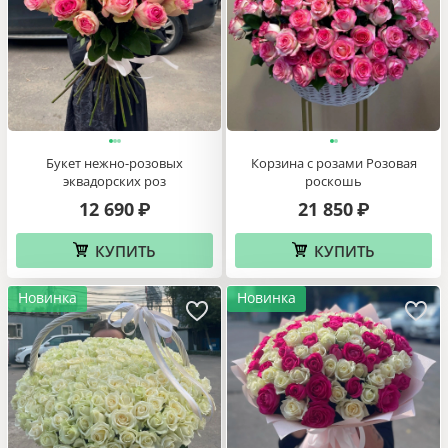
Букет из фрезии Весеннее солнце
Букет роз Синее благородство
11 690
₽
22 140
₽
КУПИТЬ
КУПИТЬ
Новинка
Новинка
Букет нежно-розовых
Корзина с розами Розовая
эквадорских роз
роскошь
12 690
21 850
₽
₽