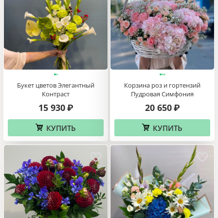
Букет Экзотическая Сила
Шикарный букет с эустомой и
гвоздикой
11 190
25 980
₽
₽
КУПИТЬ
КУПИТЬ
Новинка
Букет цветов Элегантный
Корзина роз и гортензий
Контраст
Пудровая Симфония
15 930
20 650
₽
₽