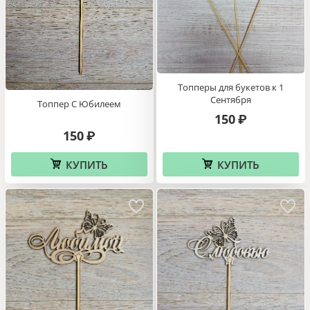
Топперы для букетов к 1
Сентября
Топпер С Юбилеем
150
₽
150
₽
КУПИТЬ
КУПИТЬ