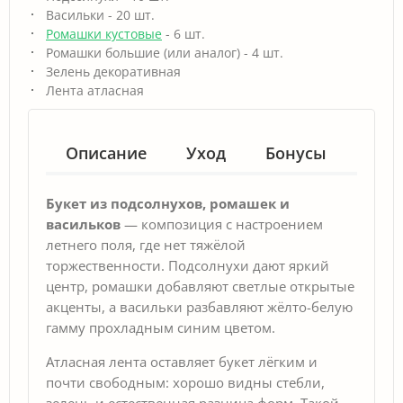
Васильки - 20 шт.
Ромашки кустовые
- 6 шт.
Ромашки большие (или аналог) - 4 шт.
Зелень декоративная
Лента атласная
Описание
Уход
Бонусы
Гар
Букет из подсолнухов, ромашек и
васильков
— композиция с настроением
летнего поля, где нет тяжёлой
торжественности. Подсолнухи дают яркий
центр, ромашки добавляют светлые открытые
акценты, а васильки разбавляют жёлто-белую
гамму прохладным синим цветом.
Атласная лента оставляет букет лёгким и
почти свободным: хорошо видны стебли,
зелень и естественная разница форм. Такой