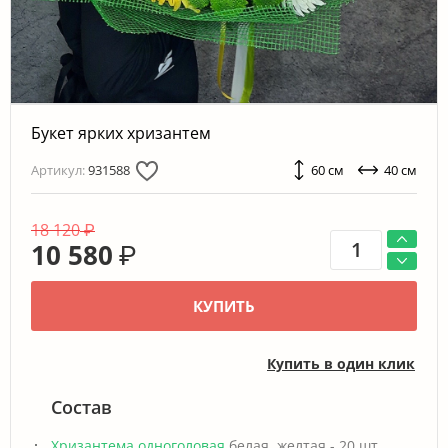
Букет ярких хризантем
Артикул:
931588
60 см
40 см
18 120
₽
10 580
₽
КУПИТЬ
Купить в один клик
Состав
Хризантема одноголовая
белая, желтая - 20 шт.