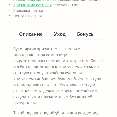
Хризантема кустовая
зеленая - 9 шт.
Упаковка - сетка
Лента атласная
Описание
Уход
Бонусы
Гар
Букет ярких хризантем — свежая и
жизнерадостная композиция с
выразительным цветовым контрастом. Белые
и жёлтые одноголовые хризантемы создают
светлую основу, а зелёная кустовая
хризантема добавляет букету объём, фактуру
и природную свежесть. Упаковка в сетку и
атласная лента делают оформление лёгким,
аккуратным и праздничным без лишней
вычурности.
Такой подарок подойдёт для дня рождения,