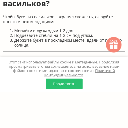
васильков?
Чтобы букет из васильков сохранял свежесть, следуйте
простым рекомендациям:
Меняйте воду каждые 1-2 дня.
Подрезайте стебли на 1-2 см под углом.
Держите букет в прохладном месте, вдали от прямого
солнца.
Заключение
Этот сайт использует файлы cookie и метаданные. Продолжая
просматривать его, вы соглашаетесь на использование нами
файлов cookie и метаданных в соответствии с
Политикой
конфиденциальности
.
Цветы васильки
– это идеальный выбор для тех, кто ценит
0
0
естественную красоту и простоту. Они подчеркнут ваш вкус
Продолжить
Главная
Каталог
Корзина
Избранное
Профиль
и добавят нотку свежести в любой интерьер. Заказывайте
букеты с васильками
в нашем каталоге, и мы с радостью
доставим их по Москве и области.
Превратите обычный день в праздник с нежными полевыми
цветами!
Популярные разделы: