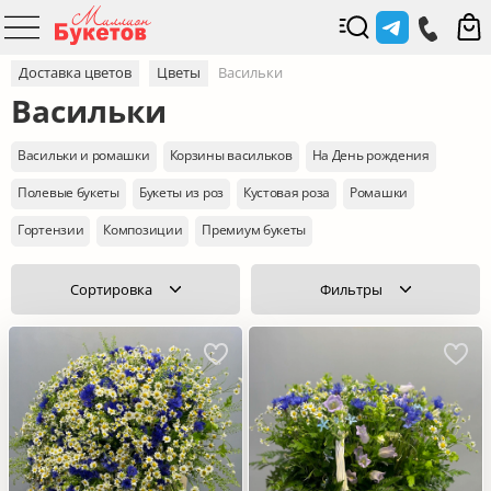
Доставка цветов
Цветы
Васильки
Васильки
Васильки и ромашки
Корзины васильков
На День рождения
Полевые букеты
Букеты из роз
Кустовая роза
Ромашки
Гортензии
Композиции
Премиум букеты
Сортировка
Фильтры