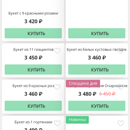
Букет с 9 красными розами
3 420
₽
КУПИТЬ
КУПИТЬ
Букет из 11 гиацинтов
Букет из белых кустовых гвоздик
3 450
3 460
₽
₽
КУПИТЬ
КУПИТЬ
Спеццена дня
Букет из 9 красных роз
Авторский букет дня Очарование
3 460
3 480
6 450
₽
₽
₽
КУПИТЬ
КУПИТЬ
Новинка
Букет из 1 гортензии