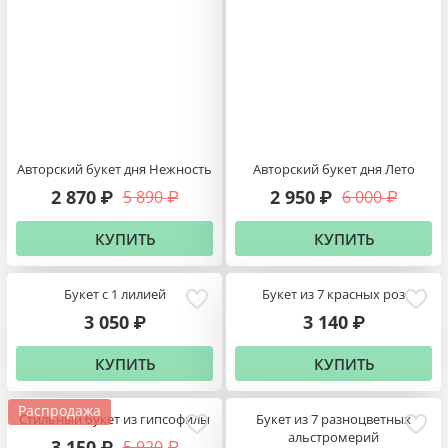
}}
Авторский букет дня Нежность
Авторский букет дня Лето
2 870
2 950
5 890
6 000
₽
₽
₽
₽
hop2_currency}}
КУПИТЬ
КУПИТЬ
Букет с 1 лилией
Букет из 7 красных роз
3 050
3 140
₽
₽
КУПИТЬ
КУПИТЬ
Распродажа
Стильный букет из гипсофилы
Букет из 7 разноцветных
альстромерий
3 150
5 920
₽
₽