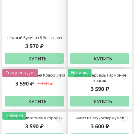
Нежный букет из 5 белых роз
3 570
₽
КУПИТЬ
КУПИТЬ
Спеццена дня
Новинка
Авторский букет дня Краски лета
Букет из герберы Гармония
красок
3 590
7 450
₽
₽
3 590
₽
КУПИТЬ
КУПИТЬ
Новинка
Цветная гипсофила в коробке
Букет из леукоспермумов
3 590
3 600
₽
₽