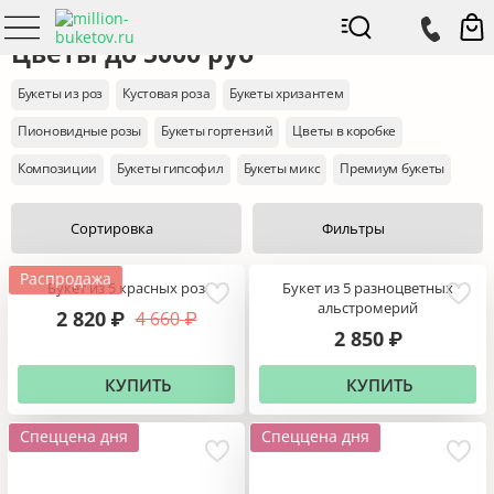
Доставка цветов
Цена
Цветы до 5000 руб
Цветы до 5000 руб
Букеты из роз
Кустовая роза
Букеты хризантем
Пионовидные розы
Букеты гортензий
Цветы в коробке
Композиции
Букеты гипсофил
Букеты микс
Премиум букеты
Сортировка
Фильтры
Распродажа
Букет из 5 красных роз
Букет из 5 разноцветных
альстромерий
2 820
4 660
₽
₽
2 850
₽
КУПИТЬ
КУПИТЬ
Спеццена дня
Спеццена дня