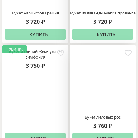
Букет нарциссов Грация
Букет из лаванды Магия прованса
3 720
3 720
₽
₽
КУПИТЬ
КУПИТЬ
Новинка
Букет из лилий Жемчужная
симфония
3 750
₽
Букет лиловых роз
3 760
₽