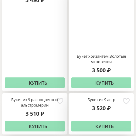
3 490
₽
Букет хризантем Золотые
мгновения
3 500
₽
КУПИТЬ
КУПИТЬ
Букет из 9 разноцветных
Букет из 9 астр
альстромерий
3 520
₽
3 510
₽
КУПИТЬ
КУПИТЬ