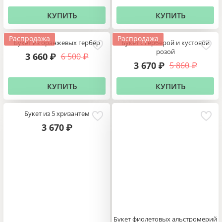
КУПИТЬ
КУПИТЬ
Распродажа
Распродажа
Букет из оранжевых гербер
Букет с герберой и кустовой
розой
3 660
6 500
₽
₽
3 670
5 860
₽
₽
КУПИТЬ
КУПИТЬ
Букет из 5 хризантем
3 670
₽
Букет фиолетовых альстромерий