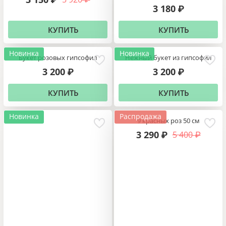
3 180
₽
КУПИТЬ
КУПИТЬ
Новинка
Новинка
Букет розовых гипсофил
Нежный букет из гипсофил
3 200
3 200
₽
₽
КУПИТЬ
КУПИТЬ
Новинка
Распродажа
9 красных роз 50 см
3 290
5 400
₽
₽