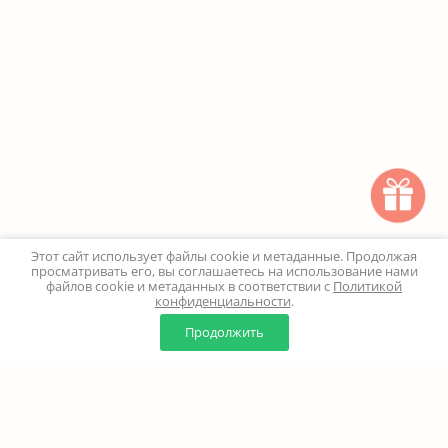
Этот сайт использует файлы cookie и метаданные. Продолжая
просматривать его, вы соглашаетесь на использование нами
файлов cookie и метаданных в соответствии с
Политикой
конфиденциальности
.
0
0
Продолжить
Главная
Каталог
Корзина
Избранное
Профиль
Наверх
+7 (499) 347-24-00