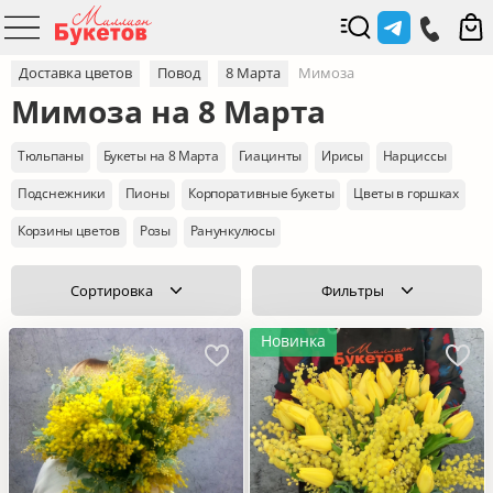
Доставка цветов
Повод
8 Марта
Мимоза
Мимоза на 8 Марта
Тюльпаны
Букеты на 8 Марта
Гиацинты
Ирисы
Нарциссы
Подснежники
Пионы
Корпоративные букеты
Цветы в горшках
Корзины цветов
Розы
Ранункулюсы
Сортировка
Фильтры
Новинка