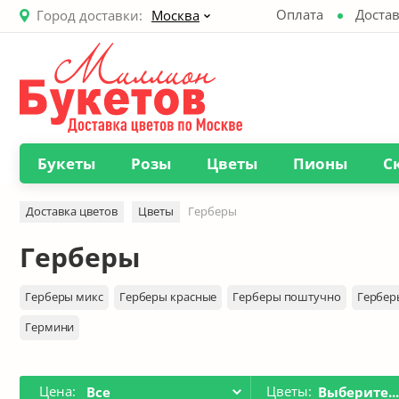
Оплата
Достав
Город доставки:
Москва
Букеты
Розы
Цветы
Пионы
С
Доставка цветов
Цветы
Герберы
Герберы
Герберы микс
Герберы красные
Герберы поштучно
Гербер
Гермини
Цена:
Цветы:
Все
Выберите..