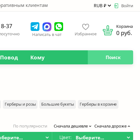
оративным клиентам
RUB ₽
Войти
18-37
Корзина
0 руб.
глосуточно
Избранное
Написать в чат
Повод
Кому
Поиск
Герберы и розы
Большие букеты
Герберы в корзине
По популярности
Сначала дешевле
Сначала дороже
Цвет:
берите...
Выберите...