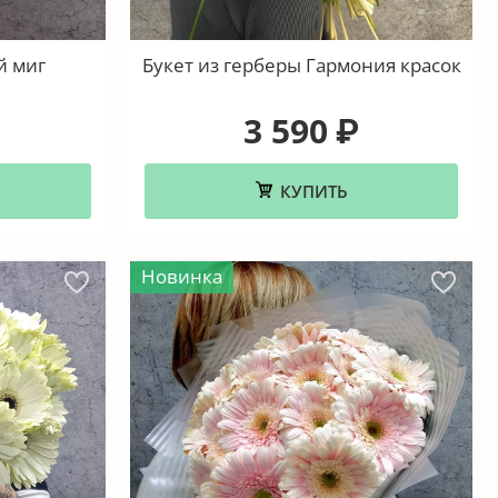
й миг
Букет из герберы Гармония красок
3 590
₽
КУПИТЬ
Новинка