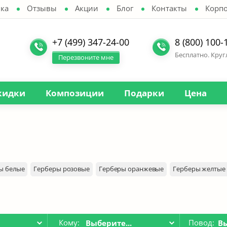
ка
Отзывы
Акции
Блог
Контакты
Корп
+7 (499) 347-24-00
8 (800) 100-
Бесплатно. Кру
Перезвоните мне
кидки
Композиции
Подарки
Цена
ы белые
Герберы розовые
Герберы оранжевые
Герберы желтые
Кому:
Повод:
.
Выберите...
Вы