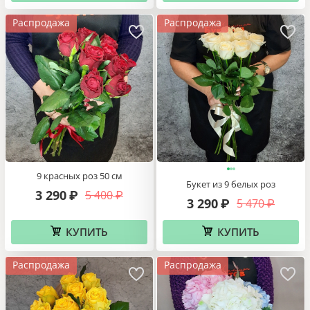
Распродажа
Распродажа
9 красных роз 50 см
Букет из 9 белых роз
3 290
5 400
₽
₽
3 290
5 470
₽
₽
КУПИТЬ
КУПИТЬ
Распродажа
Распродажа