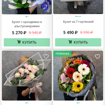
Букет из 7 гортензий
Букет с орхидеями и
альстромериями
5 490
5 270
8 990
8 940
₽
₽
₽
₽
КУПИТЬ
КУПИТЬ
Новинка