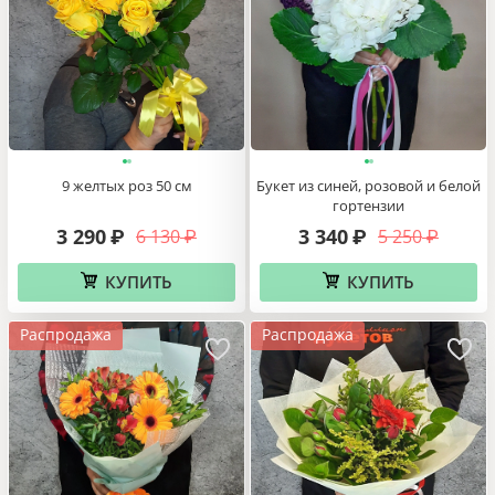
9 желтых роз 50 см
Букет из синей, розовой и белой
гортензии
3 290
3 340
6 130
5 250
₽
₽
₽
₽
КУПИТЬ
КУПИТЬ
Распродажа
Распродажа