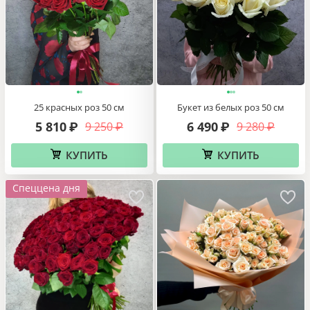
25 красных роз 50 см
Букет из белых роз 50 см
5 810
6 490
9 250
9 280
₽
₽
₽
₽
КУПИТЬ
КУПИТЬ
Спеццена дня