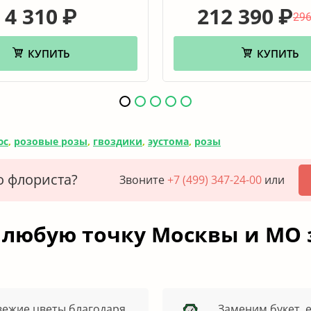
4 310
212 390
₽
₽
296
КУПИТЬ
КУПИТЬ
юс
,
розовые розы
,
гвоздики
,
эустома
,
розы
о флориста?
Звоните
+7 (499) 347-24-00
или
 любую точку Москвы и МО 
вежие цветы благодаря
Заменим букет, 