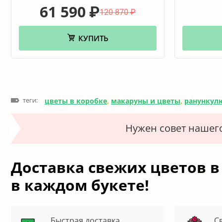
61 590
₽
120 870
₽
КУПИТЬ
теги:
цветы в коробке
,
макаруны и цветы
,
ранункул
Нужен совет нашег
Доставка свежих цветов в
в каждом букете!
Быстрая доставка
С