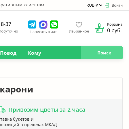
оративным клиентам
RUB ₽
Войти
18-37
Корзина
0 руб.
глосуточно
Избранное
Написать в чат
Повод
Кому
Поиск
акарони
Привозим цветы за 2 часа
тавка букетов и
мпозиций в пределах МКАД