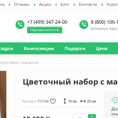
ка
Отзывы
Акции
Блог
Контакты
Корп
+7 (499) 347-24-00
8 (800) 100-
Бесплатно. Кру
Перезвоните мне
кидки
Композиции
Подарки
Цена
чный набор с макарони
Цветочный набор с м
Артикул:
711154
15 см
25 см
Дос
ко