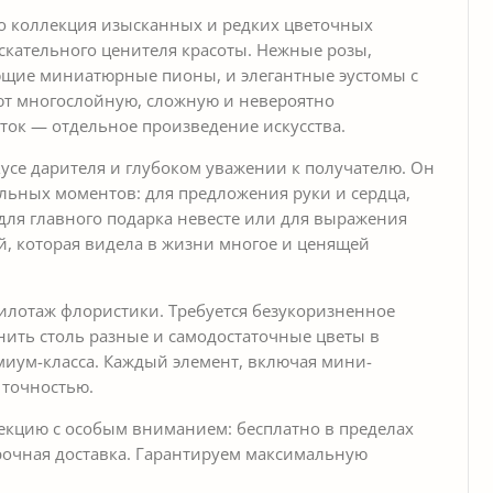
о коллекция изысканных и редких цветочных
скательного ценителя красоты. Нежные розы,
щие миниатюрные пионы, и элегантные эустомы с
т многослойную, сложную и невероятно
ток — отдельное произведение искусства.
кусе дарителя и глубоком уважении к получателю. Он
льных моментов: для предложения руки и сердца,
для главного подарка невесте или для выражения
 которая видела в жизни многое и ценящей
илотаж флористики. Требуется безукоризненное
нить столь разные и самодостаточные цветы в
иум-класса. Каждый элемент, включая мини-
 точностью.
екцию с особым вниманием: бесплатно в пределах
рочная доставка. Гарантируем максимальную