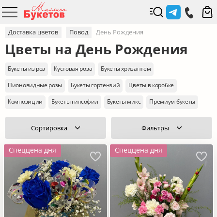
Доставка цветов
Повод
День Рождения
Цветы на День Рождения
Букеты из роз
Кустовая роза
Букеты хризантем
Пионовидные розы
Букеты гортензий
Цветы в коробке
Композиции
Букеты гипсофил
Букеты микс
Премиум букеты
Сортировка
Фильтры
Спеццена дня
Спеццена дня