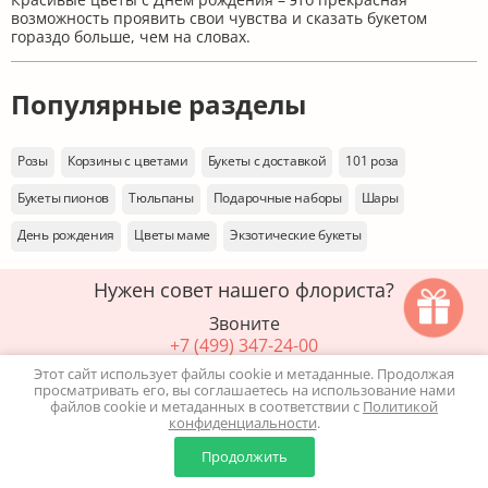
возможность проявить свои чувства и сказать букетом
гораздо больше, чем на словах.
Популярные разделы
Розы
Корзины с цветами
Букеты с доставкой
101 роза
Букеты пионов
Тюльпаны
Подарочные наборы
Шары
День рождения
Цветы маме
Экзотические букеты
Нужен совет нашего флориста?
Звоните
+7 (499) 347-24-00
или
Этот сайт использует файлы cookie и метаданные. Продолжая
просматривать его, вы соглашаетесь на использование нами
файлов cookie и метаданных в соответствии с
Политикой
Закажите звонок
конфиденциальности
.
0
0
Продолжить
Главная
Каталог
Корзина
Избранное
Профиль