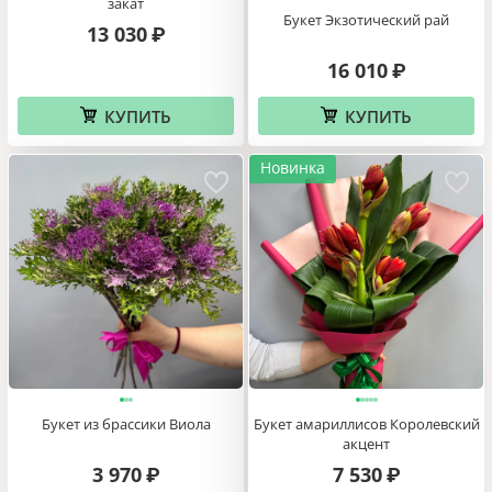
закат
Букет Экзотический рай
13 030
₽
16 010
₽
КУПИТЬ
КУПИТЬ
Новинка
Букет из брассики Виола
Букет амариллисов Королевский
акцент
3 970
7 530
₽
₽