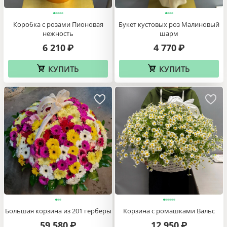
Коробка с розами Пионовая
Букет кустовых роз Малиновый
нежность
шарм
6 210
4 770
₽
₽
КУПИТЬ
КУПИТЬ
Большая корзина из 201 герберы
Корзина с ромашками Вальс
59 580
12 950
₽
₽