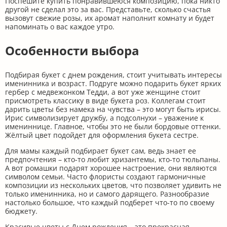
Поспешите купить понравившеюся композицию, пока никто
другой не сделал это за вас. Представьте, сколько счастья
вызовут свежие розы, их аромат наполнит комнату и будет
напоминать о вас каждое утро.
Особенности выбора
Подбирая букет с днем рождения, стоит учитывать интересы
именинника и возраст. Подруге можно подарить букет ярких
гербер с медвежонком Тедди, а вот уже женщине стоит
присмотреть классику в виде букета роз. Коллегам стоит
дарить цветы без намека на чувства – это могут быть ирисы.
Ирис символизирует дружбу, а подсолнухи – уважение к
имениннице. Главное, чтобы это не были бордовые оттенки.
Жёлтый цвет подойдет для оформления букета сестре.
Для мамы каждый подбирает букет сам, ведь знает ее
предпочтения – кто-то любит хризантемы, кто-то тюльпаны.
А вот ромашки подарят хорошее настроение, они являются
символом семьи. Часто флористы создают гармоничные
композиции из нескольких цветов, что позволяет удивить не
только именинника, но и самого дарящего. Разнообразие
настолько большое, что каждый подберет что-то по своему
бюджету.
Красивые цветы с Днем рождения – это прекрасная