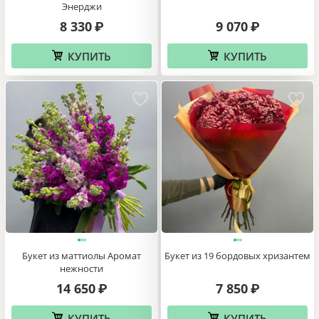
Энерджи
8 330
9 070
₽
₽
КУПИТЬ
КУПИТЬ
Букет из маттиолы Аромат
Букет из 19 бордовых хризантем
нежности
14 650
7 850
₽
₽
КУПИТЬ
КУПИТЬ