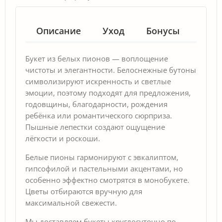
Описание
Уход
Бонусы
Гар
Букет из белых пионов — воплощение
чистоты и элегантности. Белоснежные бутоны
символизируют искренность и светлые
эмоции, поэтому подходят для предложения,
годовщины, благодарности, рождения
ребёнка или романтического сюрприза.
Пышные лепестки создают ощущение
лёгкости и роскоши.
Белые пионы гармонируют с эвкалиптом,
гипсофилой и пастельными акцентами, но
особенно эффектно смотрятся в монобукете.
Цветы отбираются вручную для
максимальной свежести.
Мы доставляем букеты круглосуточно по