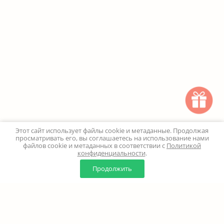
Этот сайт использует файлы cookie и метаданные. Продолжая
просматривать его, вы соглашаетесь на использование нами
файлов cookie и метаданных в соответствии с
Политикой
конфиденциальности
.
0
0
Продолжить
Главная
Каталог
Корзина
Избранное
Профиль
Наверх
+7 (499) 347-24-00