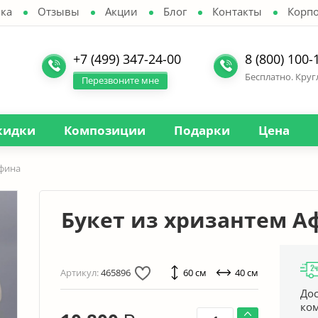
ка
Отзывы
Акции
Блог
Контакты
Корп
+7 (499) 347-24-00
8 (800) 100-
Бесплатно. Кру
Перезвоните мне
кидки
Композиции
Подарки
Цена
Афина
Букет из хризантем А
Артикул:
465896
60 см
40 см
Дос
ко