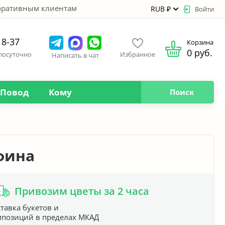
оративным клиентам
RUB ₽
Войти
18-37
Корзина
0 руб.
глосуточно
Избранное
Написать в чат
Повод
Кому
Поиск
фина
Привозим цветы за 2 часа
тавка букетов и
мпозиций в пределах МКАД