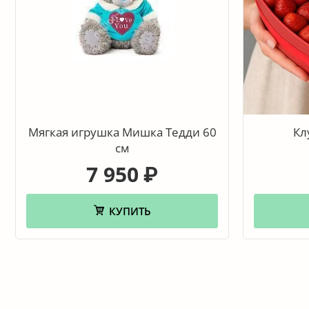
Мягкая игрушка Мишка Тедди 60
Кл
см
7 950
₽
КУПИТЬ