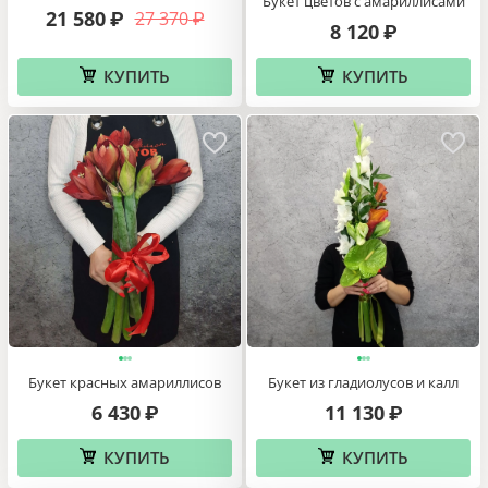
Букет цветов с амариллисами
21 580
27 370
₽
₽
8 120
₽
КУПИТЬ
КУПИТЬ
Букет красных амариллисов
Букет из гладиолусов и калл
6 430
11 130
₽
₽
КУПИТЬ
КУПИТЬ