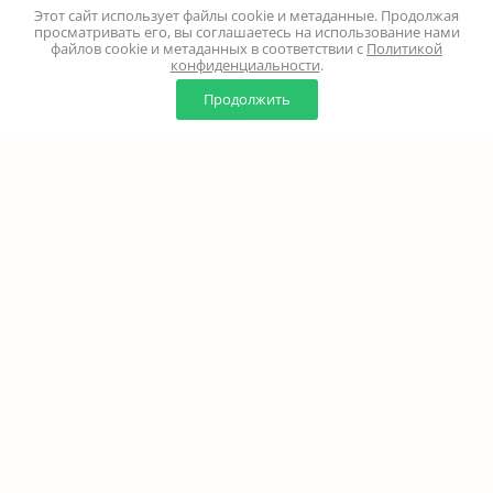
Этот сайт использует файлы cookie и метаданные. Продолжая
просматривать его, вы соглашаетесь на использование нами
файлов cookie и метаданных в соответствии с
Политикой
конфиденциальности
.
0
0
Продолжить
Главная
Каталог
Корзина
Избранное
Профиль
Наверх
+7 (499) 347-24-00
Москва и МО - 24 часа
Перезвоните мне
8 (800) 100-18-37
Бесплатно. Круглосуточно
info@million-buketov.ru
г.Москва, проспект Мира, д.92с2 (м.Рижская)