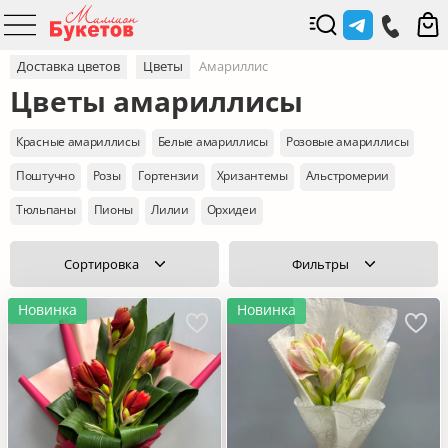
Доставка цветов
Цветы
Амариллис
Цветы амариллисы
Красные амариллисы
Белые амариллисы
Розовые амариллисы
Поштучно
Розы
Гортензии
Хризантемы
Альстромерии
Тюльпаны
Пионы
Лилии
Орхидеи
Сортировка
Фильтры
Новинка
Новинка