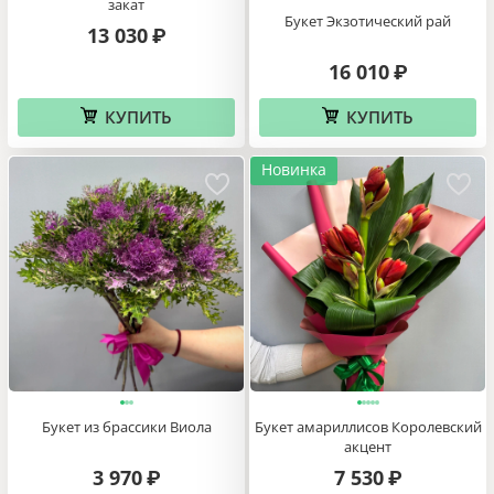
закат
Букет Экзотический рай
13 030
₽
16 010
₽
КУПИТЬ
КУПИТЬ
Новинка
Букет из брассики Виола
Букет амариллисов Королевский
акцент
3 970
7 530
₽
₽