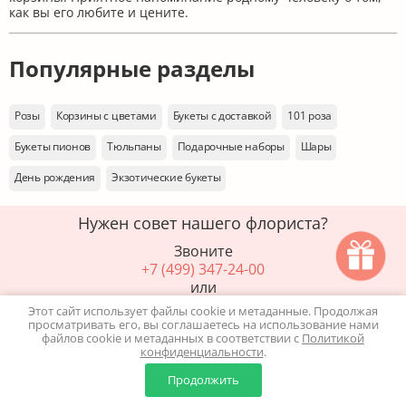
как вы его любите и цените.
Популярные разделы
Розы
Корзины с цветами
Букеты с доставкой
101 роза
Букеты пионов
Тюльпаны
Подарочные наборы
Шары
День рождения
Экзотические букеты
Нужен совет нашего флориста?
Звоните
+7 (499) 347-24-00
или
Этот сайт использует файлы cookie и метаданные. Продолжая
Закажите звонок
просматривать его, вы соглашаетесь на использование нами
файлов cookie и метаданных в соответствии с
Политикой
конфиденциальности
.
0
0
Продолжить
Главная
Каталог
Корзина
Избранное
Профиль
Доставка свежих цветов в любую