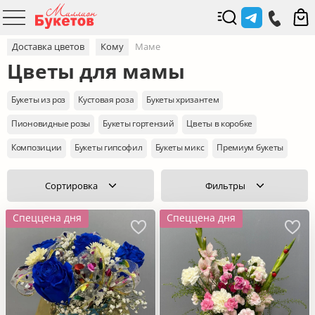
Доставка цветов
Кому
Маме
Цветы для мамы
Букеты из роз
Кустовая роза
Букеты хризантем
Пионовидные розы
Букеты гортензий
Цветы в коробке
Композиции
Букеты гипсофил
Букеты микс
Премиум букеты
Сортировка
Фильтры
Спеццена дня
Спеццена дня