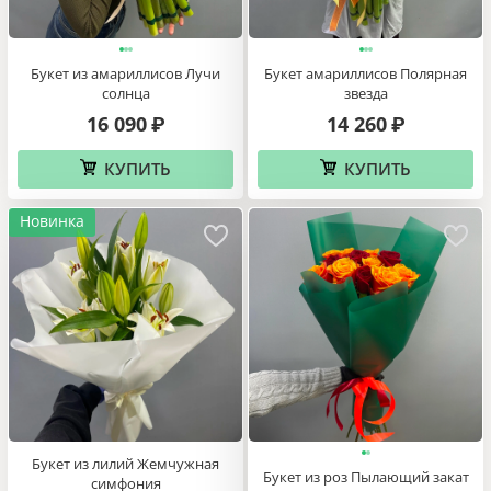
Букет из амариллисов Лучи
Букет амариллисов Полярная
солнца
звезда
16 090
14 260
₽
₽
КУПИТЬ
КУПИТЬ
Новинка
Букет из лилий Жемчужная
Букет из роз Пылающий закат
симфония