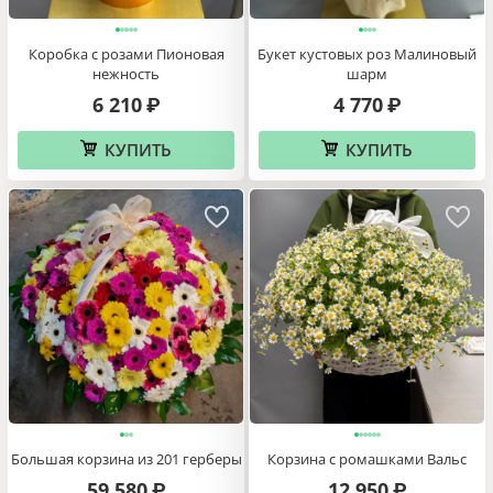
Коробка с розами Пионовая
Букет кустовых роз Малиновый
нежность
шарм
6 210
4 770
₽
₽
КУПИТЬ
КУПИТЬ
Большая корзина из 201 герберы
Корзина с ромашками Вальс
59 580
12 950
₽
₽