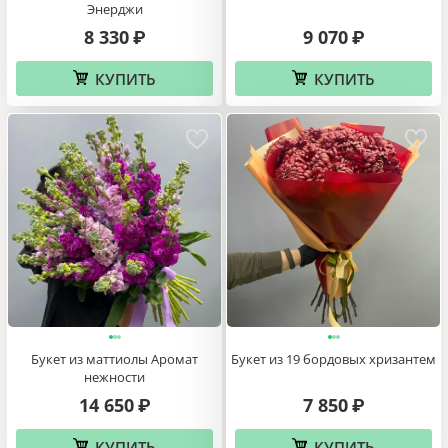
Энерджи
8 330
9 070
₽
₽
КУПИТЬ
КУПИТЬ
Букет из маттиолы Аромат
Букет из 19 бордовых хризантем
нежности
14 650
7 850
₽
₽
КУПИТЬ
КУПИТЬ