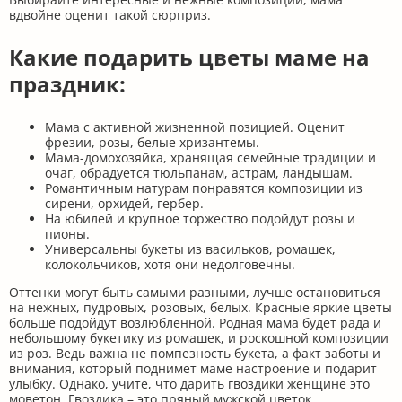
вдвойне оценит такой сюрприз.
Какие подарить цветы маме на
праздник:
Мама с активной жизненной позицией. Оценит
фрезии, розы, белые хризантемы.
Мама-домохозяйка, хранящая семейные традиции и
очаг, обрадуется тюльпанам, астрам, ландышам.
Романтичным натурам понравятся композиции из
сирени, орхидей, гербер.
На юбилей и крупное торжество подойдут розы и
пионы.
Универсальны букеты из васильков, ромашек,
колокольчиков, хотя они недолговечны.
Оттенки могут быть самыми разными, лучше остановиться
на нежных, пудровых, розовых, белых. Красные яркие цветы
больше подойдут возлюбленной. Родная мама будет рада и
небольшому букетику из ромашек, и роскошной композиции
из роз. Ведь важна не помпезность букета, а факт заботы и
внимания, который поднимет маме настроение и подарит
улыбку. Однако, учите, что дарить гвоздики женщине это
моветон. Гвоздика – это пряный мужской цветок.