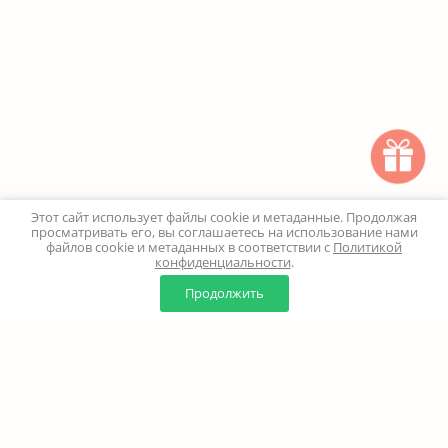
Этот сайт использует файлы cookie и метаданные. Продолжая
просматривать его, вы соглашаетесь на использование нами
файлов cookie и метаданных в соответствии с
Политикой
конфиденциальности
.
0
0
Продолжить
Главная
Каталог
Корзина
Избранное
Профиль
Наверх
+7 (499) 347-24-00
Москва и МО - 24 часа
Перезвоните мне