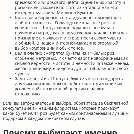
кремового или розового цвета, оценить их красоту и
роскошь вы сможете по фото из каталога нашего
интернет-магазина Миллион Букетов.
Красные и бордовые сорта идеально подходят для
любого торжества. Голландские красные розы в
количестве 11 штук можно подарить по случаю
вручения наград, как знак уважения начальству и как
признание в пылкости и страстности своих чувств
любимой. В нашем интернет-магазине огромный
выбор композиций любых тонов.
Великолепно смотрятся букеты из 11 белых роз,
особенно метровых. Их часто дарят новобрачным как
символ верности, чистоты и нежности, а также женам,
желая подчеркнуть родство душ и стабильность своих
чувств.
Желтые розы из 11 штук в букете уместно подарить
друзьям или коллегам по работе, как признание их
«солнечной» позитивной энергии в ваших
отношениях.
Если вы затрудняетесь в выборе, обратитесь за бесплатной
консультацией к нашим флористам, которые подскажут
какой букет из 11 роз будет самым оригинальным и лучшим
подарком в каждом конкретном случае.
Почему выбирают именно