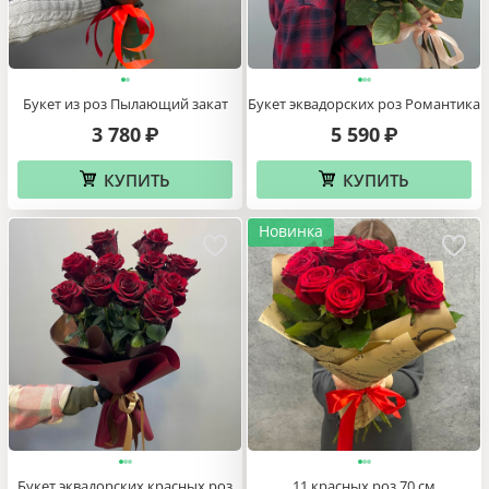
Букет из роз Пылающий закат
Букет эквадорских роз Романтика
3 780
5 590
₽
₽
КУПИТЬ
КУПИТЬ
Новинка
Букет эквадорских красных роз
11 красных роз 70 см