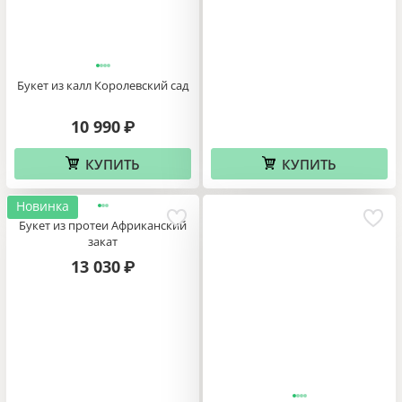
}}
Букет из калл Королевский сад
10 990
₽
КУПИТЬ
КУПИТЬ
Новинка
hop2_currency}}
Букет из протеи Африканский
закат
13 030
₽