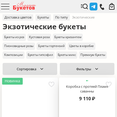
Доставка цветов
Букеты
По типу
Экзотические
Экзотические букеты
Букеты из роз
Кустовая роза
Букеты хризантем
Пионовидные розы
Букеты гортензий
Цветы в коробке
Композиции
Букеты гипсофил
Букеты микс
Премиум букеты
Сортировка
Фильтры
Новинка
Коробка с протеей Пламя
саванны
9 110
₽