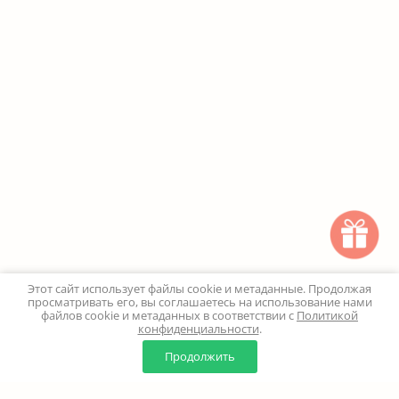
Этот сайт использует файлы cookie и метаданные. Продолжая
просматривать его, вы соглашаетесь на использование нами
файлов cookie и метаданных в соответствии с
Политикой
конфиденциальности
.
0
0
Продолжить
Главная
Каталог
Корзина
Избранное
Профиль