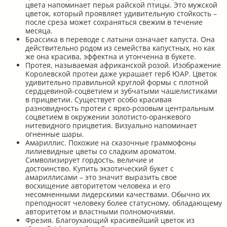
цвета напоминает перья райской птицы. Это мужской
цветок, который проявляет удивительную стойкость –
после среза может сохраняться свежим в течение
месяца.
Брассика в переводе с латыни означает капуста. Она
действительно родом из семейства капустных, но как
же она красива, эффектна и утонченна в букете.
Протея, называемая африканской розой. Изображение
Королевской протеи даже украшает герб ЮАР. Цветок
удивительно правильной круглой формы с плотной
сердцевиной-соцветием и зубчатыми чашелистиками
в прицветии. Существует особо красивая
разновидность протеи с ярко-розовым центральным
соцветием в окружении золотисто-оранжевого
нитевидного прицветия. Визуально напоминает
огненные шары.
Амариллис. Похожие на сказочные граммофоны
лилиевидные цветы со сладким ароматом.
Символизирует гордость, величие и
достоинство. Купить экзотический букет с
амариллисами – это значит выразить свое
восхищение авторитетом человека и его
несомненными лидерскими качествами. Обычно их
преподносят человеку более статусному, обладающему
авторитетом и властными полномочиями.
Фрезия. Благоухающий красивейший цветок из