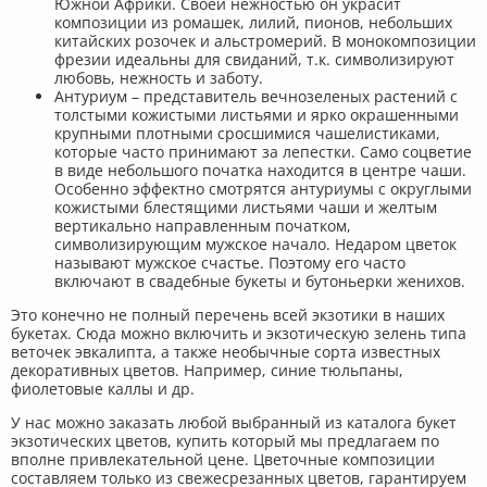
Южной Африки. Своей нежностью он украсит
композиции из ромашек, лилий, пионов, небольших
китайских розочек и альстромерий. В монокомпозиции
фрезии идеальны для свиданий, т.к. символизируют
любовь, нежность и заботу.
Антуриум – представитель вечнозеленых растений с
толстыми кожистыми листьями и ярко окрашенными
крупными плотными сросшимися чашелистиками,
которые часто принимают за лепестки. Само соцветие
в виде небольшого початка находится в центре чаши.
Особенно эффектно смотрятся антуриумы с округлыми
кожистыми блестящими листьями чаши и желтым
вертикально направленным початком,
символизирующим мужское начало. Недаром цветок
называют мужское счастье. Поэтому его часто
включают в свадебные букеты и бутоньерки женихов.
Это конечно не полный перечень всей экзотики в наших
букетах. Сюда можно включить и экзотическую зелень типа
веточек эвкалипта, а также необычные сорта известных
декоративных цветов. Например, синие тюльпаны,
фиолетовые каллы и др.
У нас можно заказать любой выбранный из каталога букет
экзотических цветов, купить который мы предлагаем по
вполне привлекательной цене. Цветочные композиции
составляем только из свежесрезанных цветов, гарантируем