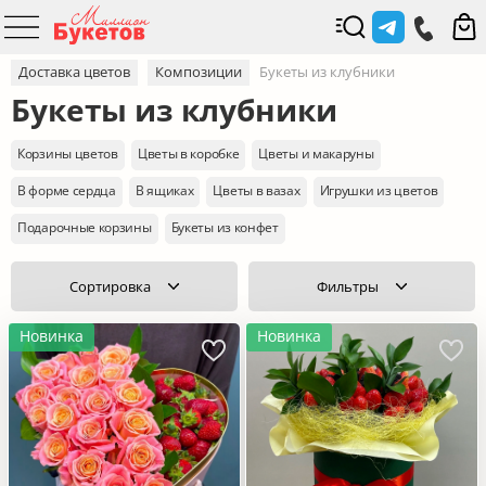
Доставка цветов
Композиции
Букеты из клубники
Букеты из клубники
Корзины цветов
Цветы в коробке
Цветы и макаруны
В форме сердца
В ящиках
Цветы в вазах
Игрушки из цветов
Подарочные корзины
Букеты из конфет
Сортировка
Фильтры
Новинка
Новинка