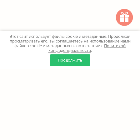
Этот сайт использует файлы cookie и метаданные. Продолжая
просматривать его, вы соглашаетесь на использование нами
файлов cookie и метаданных в соответствии с
Политикой
конфиденциальности
.
0
0
Продолжить
Главная
Каталог
Корзина
Избранное
Профиль
Наверх
+7 (499) 347-24-00
Москва и МО - 24 часа
Перезвоните мне
8 (800) 100-18-37
Бесплатно. Круглосуточно
info@million-buketov.ru