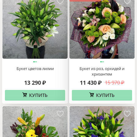
Букет цветов лилии
Букет из роз, орхидей и
хризантем
13 290
11 430
15 970
₽
₽
₽
КУПИТЬ
КУПИТЬ