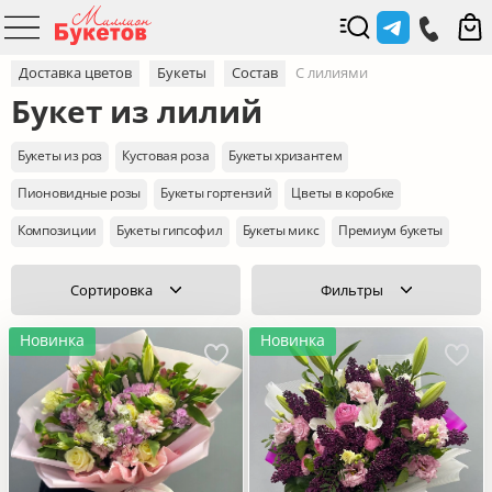
Доставка цветов
Букеты
Состав
С лилиями
Букет из лилий
Букеты из роз
Кустовая роза
Букеты хризантем
Пионовидные розы
Букеты гортензий
Цветы в коробке
Композиции
Букеты гипсофил
Букеты микс
Премиум букеты
Сортировка
Фильтры
Новинка
Новинка