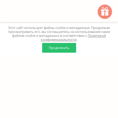
Этот сайт использует файлы cookie и метаданные. Продолжая
просматривать его, вы соглашаетесь на использование нами
файлов cookie и метаданных в соответствии с
Политикой
конфиденциальности
.
0
0
Продолжить
Главная
Каталог
Корзина
Избранное
Профиль
Наверх
+7 (499) 347-24-00
Москва и МО - 24 часа
Перезвоните мне
8 (800) 100-18-37
Бесплатно. Круглосуточно
info@million-buketov.ru