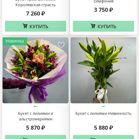
симфония
Королевская страсть
3 750
₽
7 260
₽
КУПИТЬ
КУПИТЬ
Новинка
Букет с лилиями и
Букет с лилиями Невинность
альстромериями
5 870
5 880
₽
₽