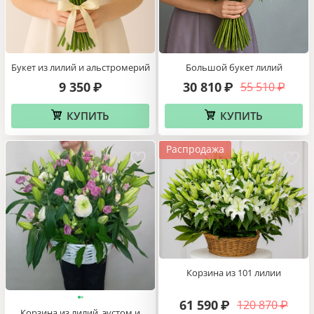
Букет из лилий и альстромерий
Большой букет лилий
9 350
30 810
55 510
₽
₽
₽
КУПИТЬ
КУПИТЬ
Распродажа
Корзина из 101 лилии
61 590
120 870
₽
₽
Корзина из лилий, эустом и