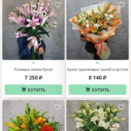
Розовые лилии букет
Букет оранжевых лилий и эустом
7 250
8 140
₽
₽
КУПИТЬ
КУПИТЬ