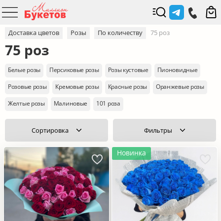
Доставка цветов
Розы
По количеству
75 роз
75 роз
Белые розы
Персиковые розы
Розы кустовые
Пионовидные
Розовые розы
Кремовые розы
Красные розы
Оранжевые розы
Желтые розы
Малиновые
101 роза
Сортировка
Фильтры
Новинка