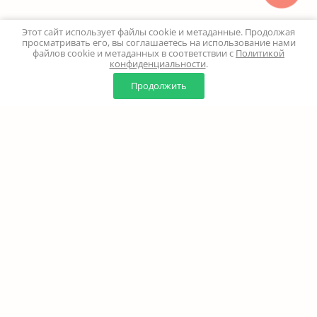
Этот сайт использует файлы cookie и метаданные. Продолжая
просматривать его, вы соглашаетесь на использование нами
файлов cookie и метаданных в соответствии с
Политикой
конфиденциальности
.
0
0
Продолжить
Главная
Каталог
Корзина
Избранное
Профиль
Наверх
+7 (499) 347-24-00
Москва и МО - 24 часа
Перезвоните мне
8 (800) 100-18-37
Бесплатно. Круглосуточно
info@million-buketov.ru
г.Москва, проспект Мира, д.92с2 (м.Рижская)