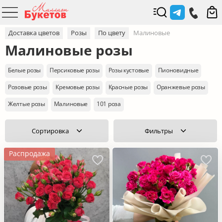
Доставка цветов
Розы
По цвету
Малиновые
Малиновые розы
Белые розы
Персиковые розы
Розы кустовые
Пионовидные
Розовые розы
Кремовые розы
Красные розы
Оранжевые розы
Желтые розы
Малиновые
101 роза
Сортировка
Фильтры
Распродажа