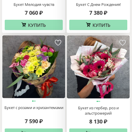
Букет Мелодия чувств
Букет С Днем Рождения!
7 060
7 380
₽
₽
КУПИТЬ
КУПИТЬ
Букет с розами и хризантемами
Букет из гербер, роз и
альстромерий
7 590
8 130
₽
₽