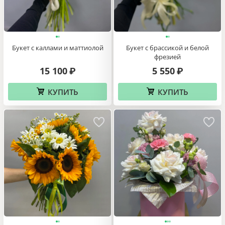
}}
Букет с брассикой и белой
Букет с каллами и маттиолой
фрезией
5 550
15 100
₽
₽
КУПИТЬ
КУПИТЬ
hop2_currency}}