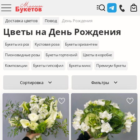
Доставка цветов
Повод
День Рождения
Цветы на День Рождения
Букеты из роз
Кустовая роза
Букеты хризантем
Пионовидные розы
Букеты гортензий
Цветы в коробке
Композиции
Букеты гипсофил
Букеты микс
Премиум букеты
Сортировка
Фильтры