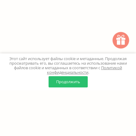
Этот сайт использует файлы cookie и метаданные. Продолжая
просматривать его, вы соглашаетесь на использование нами
файлов cookie и метаданных в соответствии с
Политикой
конфиденциальности
.
0
0
Продолжить
Главная
Каталог
Корзина
Избранное
Профиль
Наверх
+7 (499) 347-24-00
Москва и МО - 24 часа
Перезвоните мне