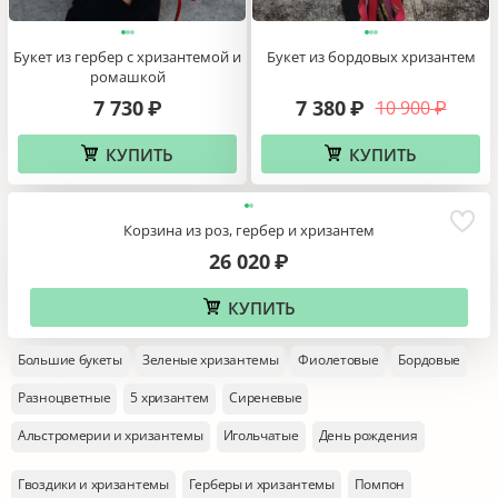
Букет из гербер с хризантемой и
Букет из бордовых хризантем
ромашкой
7 730
7 380
10 900
₽
₽
₽
КУПИТЬ
КУПИТЬ
Корзина из роз, гербер и хризантем
26 020
₽
КУПИТЬ
Большие букеты
Зеленые хризантемы
Фиолетовые
Бордовые
Разноцветные
5 хризантем
Сиреневые
Альстромерии и хризантемы
Игольчатые
День рождения
Гвоздики и хризантемы
Герберы и хризантемы
Помпон