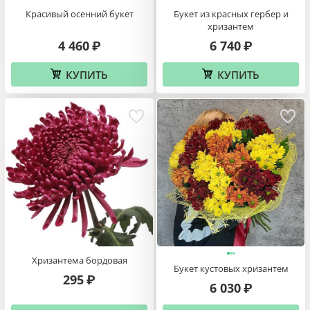
Красивый осенний букет
Букет из красных гербер и
хризантем
4 460
6 740
₽
₽
КУПИТЬ
КУПИТЬ
Хризантема бордовая
Букет кустовых хризантем
295
₽
6 030
₽