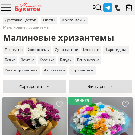
Доставка цветов
Цветы
Хризантемы
Малиновые хризантемы
Малиновые хризантемы
Поштучно
Хризантемы
Одноголовые
Кустовые
Шаровидные
Белые
Желтые
Красные
Бигуди
Ромашковые
Розы и хризантемы
9 хризантем
3 хризантемы
Сортировка
Фильтры
Новинка