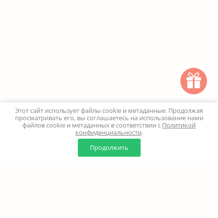
Этот сайт использует файлы cookie и метаданные. Продолжая
просматривать его, вы соглашаетесь на использование нами
файлов cookie и метаданных в соответствии с
Политикой
конфиденциальности
.
0
0
Продолжить
Главная
Каталог
Корзина
Избранное
Профиль
Наверх
+7 (499) 347-24-00
Москва и МО - 24 часа