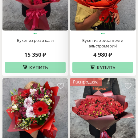
Букет из роз и калл
Букет из хризантем и
альстромерий
15 350
4 980
₽
₽
КУПИТЬ
КУПИТЬ
Распродажа