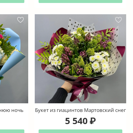
тнюю ночь
Букет из гиацинтов Мартовский снег
5 540
₽