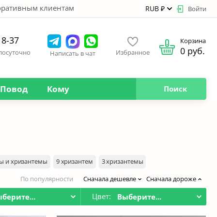
оративным клиентам
RUB ₽
Войти
18-37
Корзина
0 руб.
глосуточно
Избранное
Написать в чат
Повод
Кому
Поиск
ы и хризантемы
9 хризантем
3 хризантемы
По популярности
Сначала дешевле
Сначала дороже
Цвет:
берите...
Выберите...