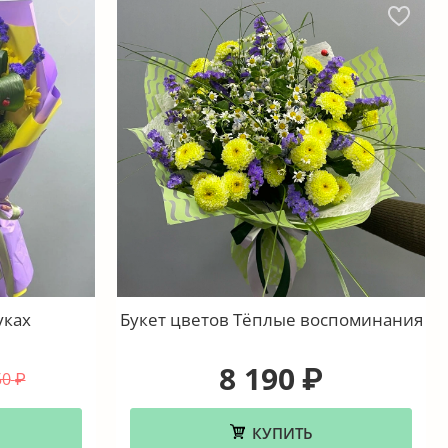
уках
Букет цветов Тёплые воспоминания
8 190
₽
50
₽
КУПИТЬ