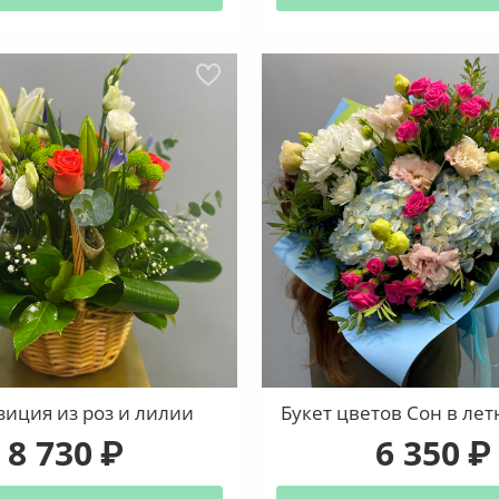
иция из роз и лилии
Букет цветов Сон в ле
8 730
6 350
₽
₽