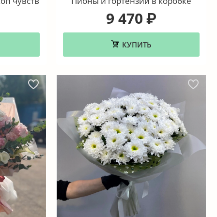
оп чувств
Пионы и гортензии в коробке
9 470
₽
КУПИТЬ