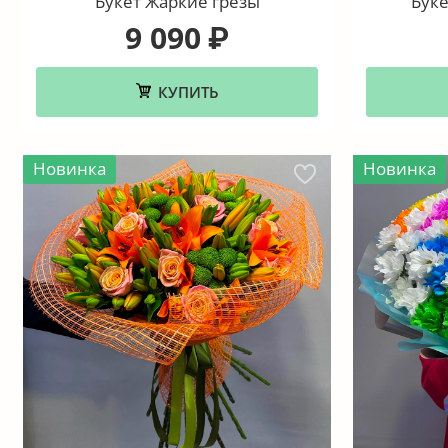
Букет Жаркие грёзы
Буке
9 090
₽
КУПИТЬ
Новинка
Новинка