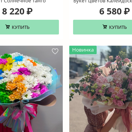
т Солнечное танго
Букет цветов Калейдоск
8 220
6 580
₽
₽
КУПИТЬ
КУПИТЬ
Новинка