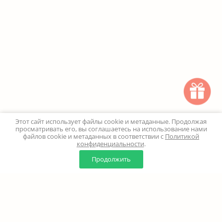
Этот сайт использует файлы cookie и метаданные. Продолжая
просматривать его, вы соглашаетесь на использование нами
файлов cookie и метаданных в соответствии с
Политикой
конфиденциальности
.
0
0
Продолжить
Главная
Каталог
Корзина
Избранное
Профиль
Наверх
+7 (499) 347-24-00
Москва и МО - 24 часа