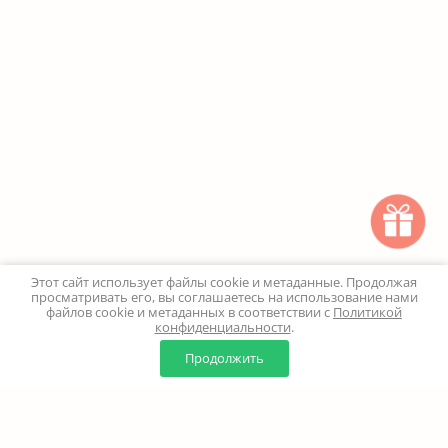
Этот сайт использует файлы cookie и метаданные. Продолжая
просматривать его, вы соглашаетесь на использование нами
файлов cookie и метаданных в соответствии с
Политикой
конфиденциальности
.
0
0
Продолжить
Главная
Каталог
Корзина
Избранное
Профиль
Наверх