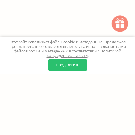
Этот сайт использует файлы cookie и метаданные. Продолжая
просматривать его, вы соглашаетесь на использование нами
файлов cookie и метаданных в соответствии с
Политикой
конфиденциальности
.
0
0
Продолжить
Главная
Каталог
Корзина
Избранное
Профиль
Наверх
+7 (499) 347-24-00
Москва и МО - 24 часа
Перезвоните мне
8 (800) 100-18-37
Бесплатно. Круглосуточно