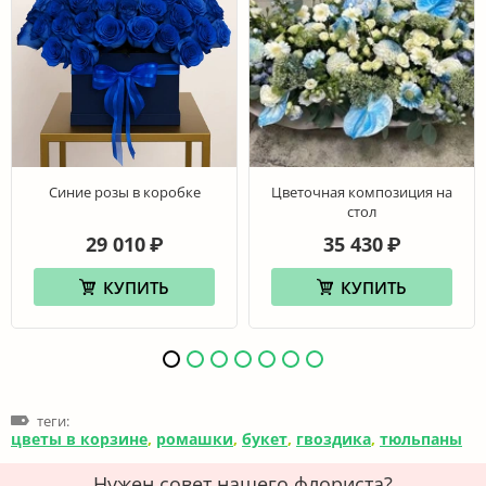
Синие розы в коробке
Цветочная композиция на
стол
29 010
35 430
₽
₽
КУПИТЬ
КУПИТЬ
теги:
цветы в корзине
,
ромашки
,
букет
,
гвоздика
,
тюльпаны
Нужен совет нашего флориста?