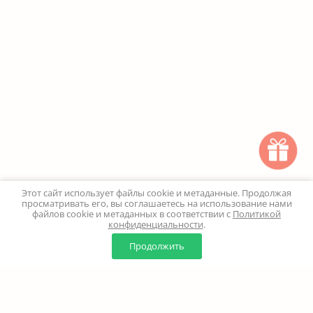
Этот сайт использует файлы cookie и метаданные. Продолжая
просматривать его, вы соглашаетесь на использование нами
файлов cookie и метаданных в соответствии с
Политикой
конфиденциальности
.
0
0
Продолжить
Главная
Каталог
Корзина
Избранное
Профиль
Наверх