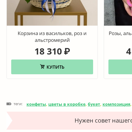
Корзина из васильков, роз и
Розы, ал
альстромерий
18 310
4
₽
КУПИТЬ
теги:
конфеты
,
цветы в коробке
,
букет
,
композиция
Нужен совет нашег