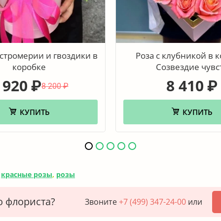
ьстромерии и гвоздики в
Роза с клубникой в 
коробке
Созвездие чувс
 920
8 410
₽
₽
8 200
₽
КУПИТЬ
КУПИТЬ
,
красные розы
,
розы
о флориста?
Звоните
+7 (499) 347-24-00
или