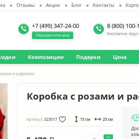
ка
Отзывы
Акции
Блог
Контакты
Корп
+7 (499) 347-24-00
8 (800) 100-
Бесплатно. Кру
Перезвоните мне
кидки
Композиции
Подарки
Цена
розами и рафаэлло
Коробка с розами и р
Артикул:
323017
15 см
25 см
Дос
ко