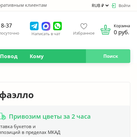
оративным клиентам
RUB ₽
Войти
18-37
Корзина
0 руб.
глосуточно
Избранное
Написать в чат
Повод
Кому
Поиск
афаэлло
Привозим цветы за 2 часа
тавка букетов и
мпозиций в пределах МКАД