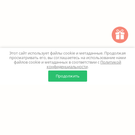
Этот сайт использует файлы cookie и метаданные. Продолжая
просматривать его, вы соглашаетесь на использование нами
файлов cookie и метаданных в соответствии с
Политикой
конфиденциальности
.
0
0
Продолжить
Главная
Каталог
Корзина
Избранное
Профиль
Наверх
+7 (499) 347-24-00
Москва и МО - 24 часа
Перезвоните мне
8 (800) 100-18-37