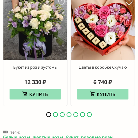
Букет из роз и эустомы
Цветы в коробке Скучаю
12 330
6 740
₽
₽
КУПИТЬ
КУПИТЬ
теги:
белые розы
,
желтые розы
,
букет
,
розовые розы
,