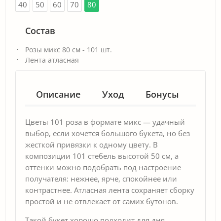
40
50
60
70
80
Состав
Розы микс 80 см - 101 шт.
Лента атласная
Описание
Уход
Бонусы
Гар
Цветы 101 роза в формате микс — удачный
выбор, если хочется большого букета, но без
жесткой привязки к одному цвету. В
композиции 101 стебель высотой 50 см, а
оттенки можно подобрать под настроение
получателя: нежнее, ярче, спокойнее или
контрастнее. Атласная лента сохраняет сборку
простой и не отвлекает от самих бутонов.
Такой букет хорошо подходит для дня