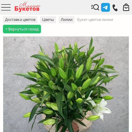
Доставка цветов
Цветы
Лилии
Букет цветов лилии
< Вернуться назад