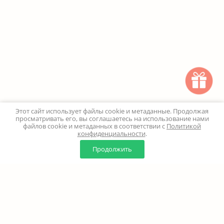
Этот сайт использует файлы cookie и метаданные. Продолжая
просматривать его, вы соглашаетесь на использование нами
файлов cookie и метаданных в соответствии с
Политикой
конфиденциальности
.
0
0
Продолжить
Главная
Каталог
Корзина
Избранное
Профиль
Наверх
+7 (499) 347-24-00
Москва и МО - 24 часа
Перезвоните мне