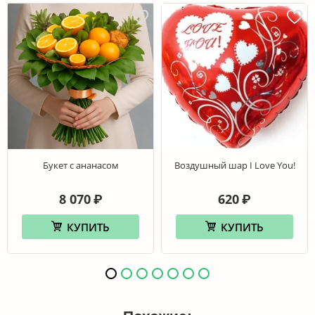
Букет с ананасом
Воздушный шар I Love You!
8 070
620
₽
₽
КУПИТЬ
КУПИТЬ