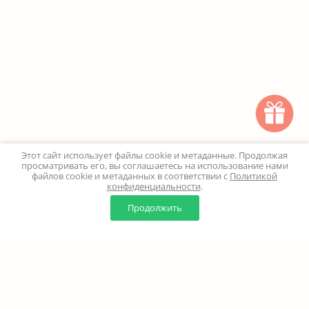
Этот сайт использует файлы cookie и метаданные. Продолжая
просматривать его, вы соглашаетесь на использование нами
файлов cookie и метаданных в соответствии с
Политикой
конфиденциальности
.
0
0
Продолжить
Главная
Каталог
Корзина
Избранное
Профиль
Наверх
+7 (499) 347-24-00
Москва и МО - 24 часа
Перезвоните мне