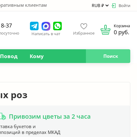
оративным клиентам
RUB ₽
Войти
18-37
Корзина
0 руб.
глосуточно
Избранное
Написать в чат
Повод
Кому
Поиск
ых роз
Привозим цветы за 2 часа
тавка букетов и
мпозиций в пределах МКАД