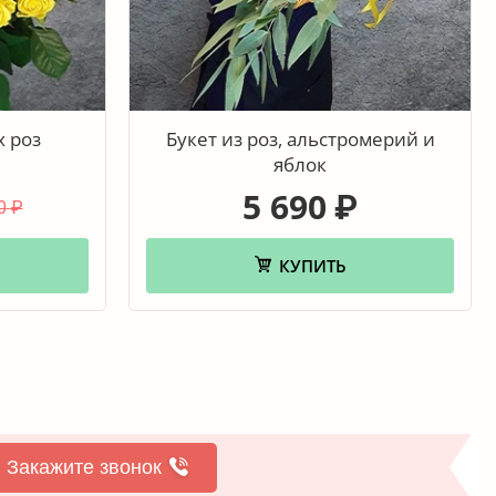
х роз
Букет из роз, альстромерий и
яблок
5 690
₽
0
₽
КУПИТЬ
Закажите звонок