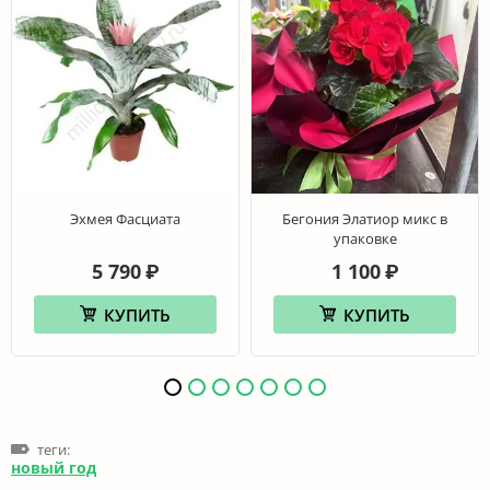
Эхмея Фасциата
Бегония Элатиор микс в
упаковке
5 790
1 100
₽
₽
КУПИТЬ
КУПИТЬ
теги:
новый год