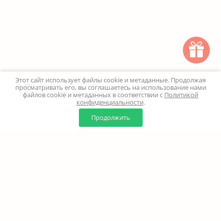
Этот сайт использует файлы cookie и метаданные. Продолжая
просматривать его, вы соглашаетесь на использование нами
файлов cookie и метаданных в соответствии с
Политикой
конфиденциальности
.
0
0
Продолжить
Главная
Каталог
Корзина
Избранное
Профиль
Наверх
+7 (499) 347-24-00
Москва и МО - 24 часа
Перезвоните мне
8 (800) 100-18-37
Бесплатно. Круглосуточно