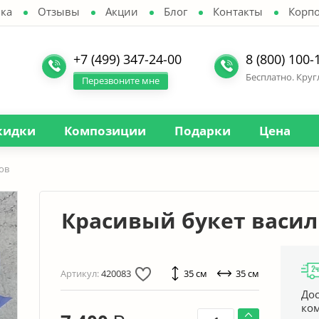
ка
Отзывы
Акции
Блог
Контакты
Корп
+7 (499) 347-24-00
8 (800) 100-
Бесплатно. Кру
Перезвоните мне
кидки
Композиции
Подарки
Цена
ов
Красивый букет васи
Артикул:
420083
35 см
35 см
Дос
ко