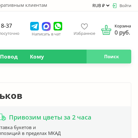
оративным клиентам
RUB ₽
Войти
18-37
Корзина
0 руб.
глосуточно
Избранное
Написать в чат
Повод
Кому
Поиск
льков
Привозим цветы за 2 часа
тавка букетов и
мпозиций в пределах МКАД