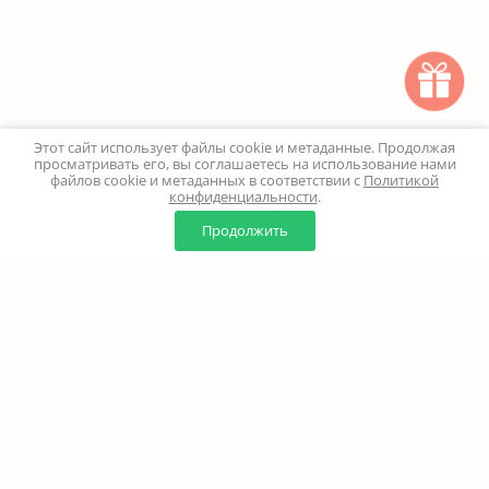
Этот сайт использует файлы cookie и метаданные. Продолжая
просматривать его, вы соглашаетесь на использование нами
файлов cookie и метаданных в соответствии с
Политикой
конфиденциальности
.
0
0
Продолжить
Главная
Каталог
Корзина
Избранное
Профиль
Наверх
+7 (499) 347-24-00
Москва и МО - 24 часа
Перезвоните мне
8 (800) 100-18-37
Бесплатно. Круглосуточно