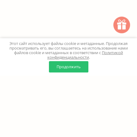
Этот сайт использует файлы cookie и метаданные. Продолжая
просматривать его, вы соглашаетесь на использование нами
файлов cookie и метаданных в соответствии с
Политикой
конфиденциальности
.
0
0
Продолжить
Главная
Каталог
Корзина
Избранное
Профиль
Наверх
+7 (499) 347-24-00
Москва и МО - 24 часа
Перезвоните мне
8 (800) 100-18-37
Бесплатно. Круглосуточно