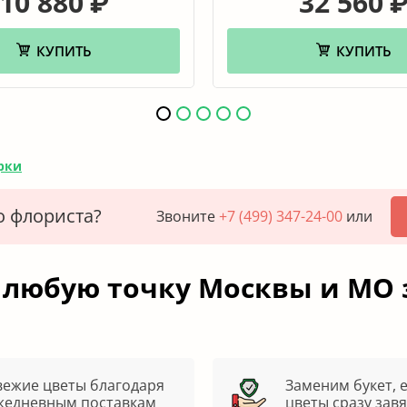
10 880
32 560
₽
КУПИТЬ
КУПИТЬ
рки
о флориста?
Звоните
+7 (499) 347-24-00
или
 любую точку Москвы и МО 
вежие цветы благодаря
Заменим букет, 
жедневным поставкам
цветы сразу зав