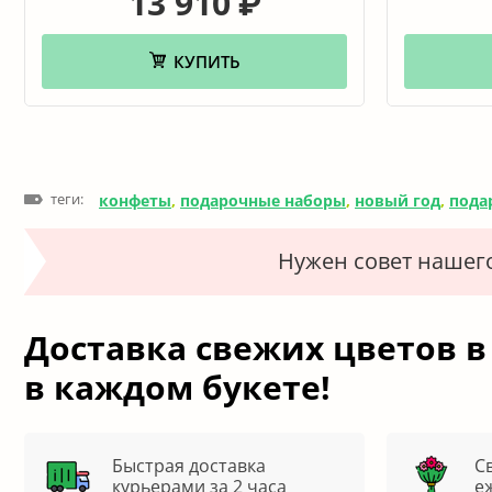
13 910
₽
КУПИТЬ
теги:
конфеты
,
подарочные наборы
,
новый год
,
пода
Нужен совет нашег
Доставка свежих цветов в
в каждом букете!
Быстрая доставка
С
курьерами за 2 часа
е