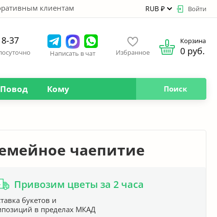
оративным клиентам
RUB ₽
Войти
18-37
Корзина
0 руб.
глосуточно
Избранное
Написать в чат
Повод
Кому
Поиск
Семейное чаепитие
Привозим цветы за 2 часа
тавка букетов и
мпозиций в пределах МКАД