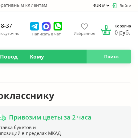
оративным клиентам
RUB ₽
Войти
18-37
Корзина
0 руб.
глосуточно
Избранное
Написать в чат
Повод
Кому
Поиск
окласснику
Привозим цветы за 2 часа
тавка букетов и
мпозиций в пределах МКАД