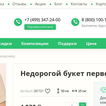
ка
Отзывы
Акции
Блог
Контакты
Корп
+7 (499) 347-24-00
8 (800) 100-
Бесплатно. Кру
Перезвоните мне
кидки
Композиции
Подарки
Цена
окласснику
Недорогой букет перв
Артикул:
281721
50 см
25 см
Дос
ко