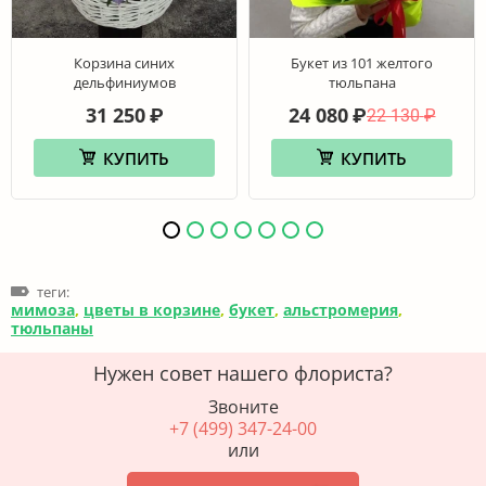
Корзина синих
Букет из 101 желтого
дельфиниумов
тюльпана
31 250
24 080
₽
₽
22 130
₽
КУПИТЬ
КУПИТЬ
теги:
мимоза
,
цветы в корзине
,
букет
,
альстромерия
,
тюльпаны
Нужен совет нашего флориста?
Звоните
+7 (499) 347-24-00
или