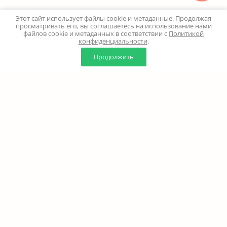
Этот сайт использует файлы cookie и метаданные. Продолжая
просматривать его, вы соглашаетесь на использование нами
файлов cookie и метаданных в соответствии с
Политикой
конфиденциальности
.
0
0
Продолжить
Главная
Каталог
Корзина
Избранное
Профиль
Наверх
+7 (499) 347-24-00
Москва и МО - 24 часа
Перезвоните мне
8 (800) 100-18-37
Бесплатно. Круглосуточно
info@million-buketov.ru
г.Москва, проспект Мира, д.92с2 (м.Рижская)