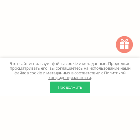
Этот сайт использует файлы cookie и метаданные. Продолжая
просматривать его, вы соглашаетесь на использование нами
файлов cookie и метаданных в соответствии с
Политикой
конфиденциальности
.
0
0
Продолжить
Главная
Каталог
Корзина
Избранное
Профиль
Наверх
+7 (499) 347-24-00
Москва и МО - 24 часа
Перезвоните мне