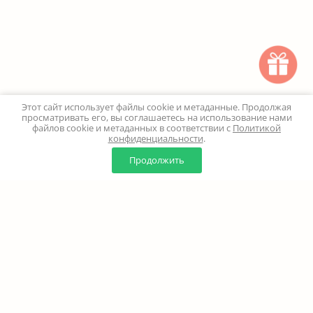
Этот сайт использует файлы cookie и метаданные. Продолжая
просматривать его, вы соглашаетесь на использование нами
файлов cookie и метаданных в соответствии с
Политикой
конфиденциальности
.
Этот товар с
0
0
просматрив
Продолжить
Главная
Каталог
Корзина
Избранное
Профиль
Наверх
+7 (499) 347-24-00
Москва и МО - 24 часа
Перезвоните мне
8 (800) 100-18-37
Бесплатно. Круглосуточно