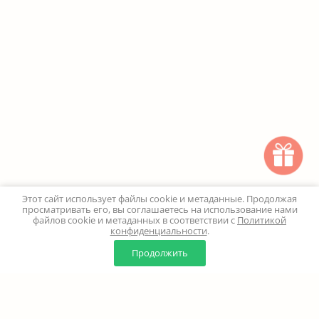
Этот сайт использует файлы cookie и метаданные. Продолжая
просматривать его, вы соглашаетесь на использование нами
файлов cookie и метаданных в соответствии с
Политикой
конфиденциальности
.
0
0
Продолжить
Главная
Каталог
Корзина
Избранное
Профиль
Наверх