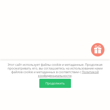
Этот сайт использует файлы cookie и метаданные. Продолжая
просматривать его, вы соглашаетесь на использование нами
файлов cookie и метаданных в соответствии с
Политикой
конфиденциальности
.
0
0
Продолжить
Главная
Каталог
Корзина
Избранное
Профиль
Наверх
+7 (499) 347-24-00