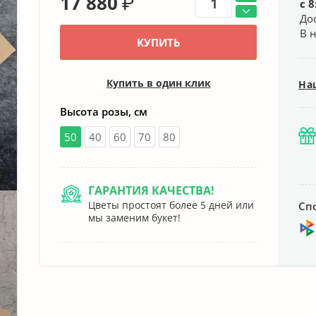
17 880
₽
с 8
До
В 
КУПИТЬ
Купить в один клик
На
Высота розы, см
50
40
60
70
80
ГАРАНТИЯ КАЧЕСТВА!
Цветы простоят более 5 дней или
Сп
мы заменим букет!