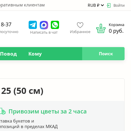
оративным клиентам
RUB ₽
Войти
18-37
Корзина
0 руб.
глосуточно
Избранное
Написать в чат
Повод
Кому
Поиск
25 (50 см)
Привозим цветы за 2 часа
тавка букетов и
мпозиций в пределах МКАД