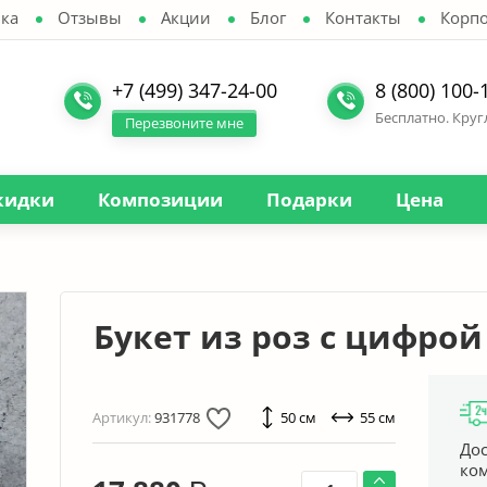
ка
Отзывы
Акции
Блог
Контакты
Корп
+7 (499) 347-24-00
8 (800) 100-
Бесплатно. Кру
Перезвоните мне
кидки
Композиции
Подарки
Цена
Букет из роз с цифрой 
Артикул:
931778
50 см
55 см
Дос
ко