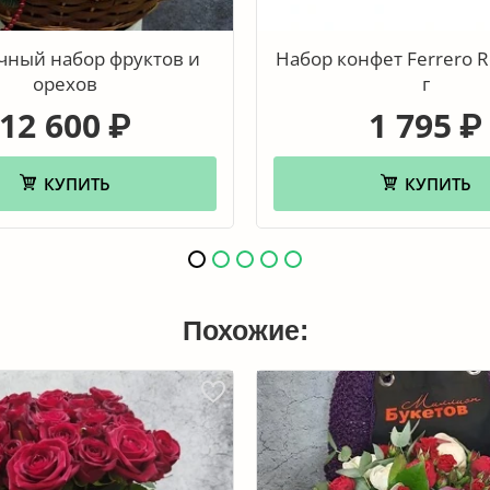
чный набор фруктов и
Набор конфет Ferrero R
орехов
г
12 600
1 795
₽
₽
КУПИТЬ
КУПИТЬ
Похожие: