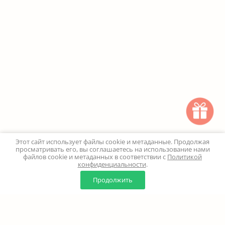
Этот сайт использует файлы cookie и метаданные. Продолжая
просматривать его, вы соглашаетесь на использование нами
файлов cookie и метаданных в соответствии с
Политикой
конфиденциальности
.
0
0
Продолжить
Главная
Каталог
Корзина
Избранное
Профиль
Наверх