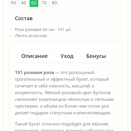
50
40
60
70
80
Состав
Роза розовая 60 см - 101 шт.
Лента атласная
Описание
Уход
Бонусы
Гар
101 розовая роза
— это роскошный,
трогательный и эффектный букет, который
сочетает в себе нежность, масштаб и
искренность. Мягкий розовый цвет бутонов
наполняет композицию лёгкостью и тёплыми
чувствами, а объём из более чем сотни роз
делает подарок статусным и впечатляющим.
Такой букет отлично подойдёт для юбилея,
признания, праздника, важного события или