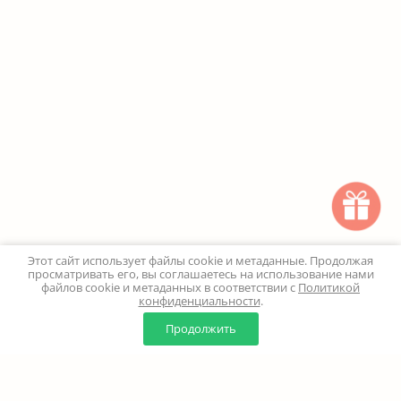
Этот сайт использует файлы cookie и метаданные. Продолжая
просматривать его, вы соглашаетесь на использование нами
файлов cookie и метаданных в соответствии с
Политикой
конфиденциальности
.
0
0
Продолжить
Главная
Каталог
Корзина
Избранное
Профиль
Наверх