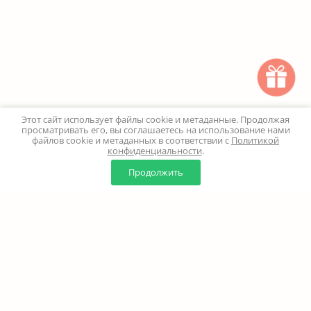
Этот сайт использует файлы cookie и метаданные. Продолжая
просматривать его, вы соглашаетесь на использование нами
файлов cookie и метаданных в соответствии с
Политикой
конфиденциальности
.
0
0
Продолжить
Главная
Каталог
Корзина
Избранное
Профиль
Наверх
+7 (499) 347-24-00
Москва и МО - 24 часа
Перезвоните мне
8 (800) 100-18-37