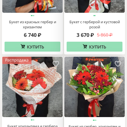
Букет из красных гербер и
Букет с герберой и кустовой
хризантем
розой
6 740
3 670
5 860
₽
₽
₽
КУПИТЬ
КУПИТЬ
Распродажа
Букет хризантема и гербера
Букет из гербер, хризантем и