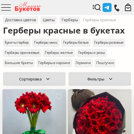
Доставка цветов
Цветы
Герберы
Герберы красные
Герберы красные в букетах
Букеты гербер
Герберы микс
Герберы белые
Герберы розовые
Герберы оранжевые
Герберы желтые
Герберы и розы
Большие букеты
Герберы в корзине
Гермини
Поштучно
Сортировка
Фильтры