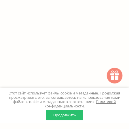
Этот сайт использует файлы cookie и метаданные. Продолжая
просматривать его, вы соглашаетесь на использование нами
файлов cookie и метаданных в соответствии с
Политикой
конфиденциальности
.
0
0
Продолжить
Главная
Каталог
Корзина
Избранное
Профиль
Наверх